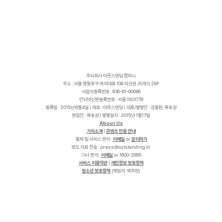
주식회사 아웃스탠딩 컴퍼니
주소 : 서울 영등포구 여의대로 108 파크원 (타워1) 28F
사업자등록번호 : 836-81-00086
인터넷신문등록번호 : 서울 아03778
등록일 : 2015년 6월4일 | 제호 : 아웃스탠딩 | 대표/발행인 : 김동환, 류호성
편집인 : 류호성 | 발행일자 : 2015년 1월17일
About Us
기자소개
|
콘텐츠 인용 안내
결제 및 서비스 문의 :
이메일
or
문의하기
보도 자료 전송 :
p
r
e
s
s
@
o
u
t
s
t
a
n
d
i
n
g
.
k
r
기사 문의 :
이메일
or 1600-2895
서비스 이용약관
|
개인정보 보호정책
청소년 보호정책
(책임자: 박주현)