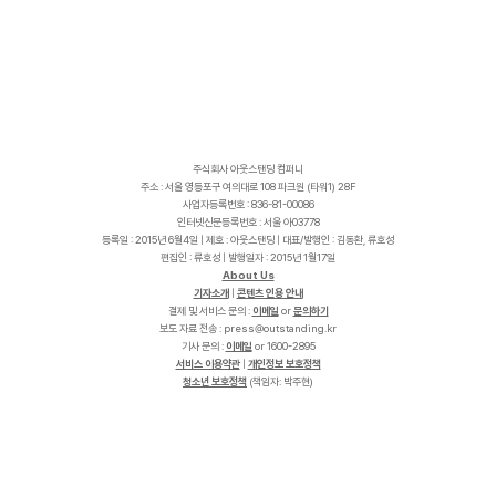
주식회사 아웃스탠딩 컴퍼니
주소 : 서울 영등포구 여의대로 108 파크원 (타워1) 28F
사업자등록번호 : 836-81-00086
인터넷신문등록번호 : 서울 아03778
등록일 : 2015년 6월4일 | 제호 : 아웃스탠딩 | 대표/발행인 : 김동환, 류호성
편집인 : 류호성 | 발행일자 : 2015년 1월17일
About Us
기자소개
|
콘텐츠 인용 안내
결제 및 서비스 문의 :
이메일
or
문의하기
보도 자료 전송 :
p
r
e
s
s
@
o
u
t
s
t
a
n
d
i
n
g
.
k
r
기사 문의 :
이메일
or 1600-2895
서비스 이용약관
|
개인정보 보호정책
청소년 보호정책
(책임자: 박주현)