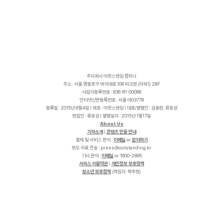
주식회사 아웃스탠딩 컴퍼니
주소 : 서울 영등포구 여의대로 108 파크원 (타워1) 28F
사업자등록번호 : 836-81-00086
인터넷신문등록번호 : 서울 아03778
등록일 : 2015년 6월4일 | 제호 : 아웃스탠딩 | 대표/발행인 : 김동환, 류호성
편집인 : 류호성 | 발행일자 : 2015년 1월17일
About Us
기자소개
|
콘텐츠 인용 안내
결제 및 서비스 문의 :
이메일
or
문의하기
보도 자료 전송 :
p
r
e
s
s
@
o
u
t
s
t
a
n
d
i
n
g
.
k
r
기사 문의 :
이메일
or 1600-2895
서비스 이용약관
|
개인정보 보호정책
청소년 보호정책
(책임자: 박주현)