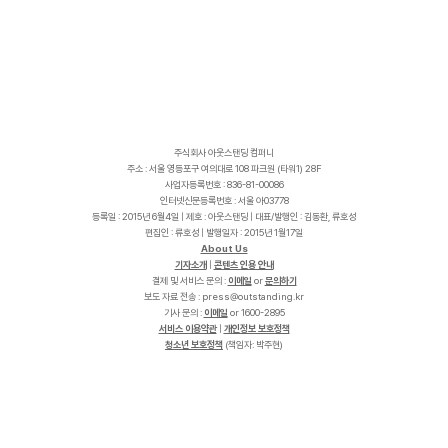
주식회사 아웃스탠딩 컴퍼니
주소 : 서울 영등포구 여의대로 108 파크원 (타워1) 28F
사업자등록번호 : 836-81-00086
인터넷신문등록번호 : 서울 아03778
등록일 : 2015년 6월4일 | 제호 : 아웃스탠딩 | 대표/발행인 : 김동환, 류호성
편집인 : 류호성 | 발행일자 : 2015년 1월17일
About Us
기자소개
|
콘텐츠 인용 안내
결제 및 서비스 문의 :
이메일
or
문의하기
보도 자료 전송 :
p
r
e
s
s
@
o
u
t
s
t
a
n
d
i
n
g
.
k
r
기사 문의 :
이메일
or 1600-2895
서비스 이용약관
|
개인정보 보호정책
청소년 보호정책
(책임자: 박주현)