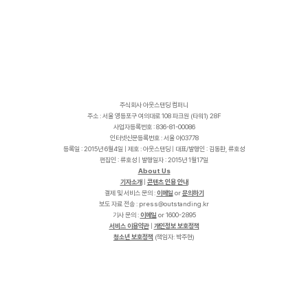
주식회사 아웃스탠딩 컴퍼니
주소 : 서울 영등포구 여의대로 108 파크원 (타워1) 28F
사업자등록번호 : 836-81-00086
인터넷신문등록번호 : 서울 아03778
등록일 : 2015년 6월4일 | 제호 : 아웃스탠딩 | 대표/발행인 : 김동환, 류호성
편집인 : 류호성 | 발행일자 : 2015년 1월17일
About Us
기자소개
|
콘텐츠 인용 안내
결제 및 서비스 문의 :
이메일
or
문의하기
보도 자료 전송 :
p
r
e
s
s
@
o
u
t
s
t
a
n
d
i
n
g
.
k
r
기사 문의 :
이메일
or 1600-2895
서비스 이용약관
|
개인정보 보호정책
청소년 보호정책
(책임자: 박주현)