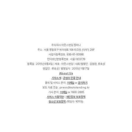
주식회사 아웃스탠딩 컴퍼니
주소 : 서울 영등포구 여의대로 108 파크원 (타워1) 28F
사업자등록번호 : 836-81-00086
인터넷신문등록번호 : 서울 아03778
등록일 : 2015년 6월4일 | 제호 : 아웃스탠딩 | 대표/발행인 : 김동환, 류호성
편집인 : 류호성 | 발행일자 : 2015년 1월17일
About Us
기자소개
|
콘텐츠 인용 안내
결제 및 서비스 문의 :
이메일
or
문의하기
보도 자료 전송 :
p
r
e
s
s
@
o
u
t
s
t
a
n
d
i
n
g
.
k
r
기사 문의 :
이메일
or 1600-2895
서비스 이용약관
|
개인정보 보호정책
청소년 보호정책
(책임자: 박주현)