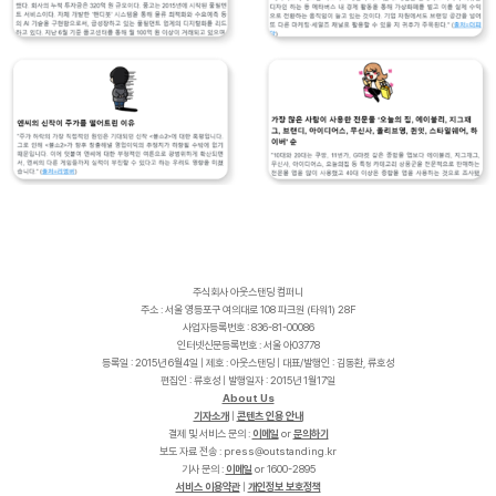
주식회사 아웃스탠딩 컴퍼니
주소 : 서울 영등포구 여의대로 108 파크원 (타워1) 28F
사업자등록번호 : 836-81-00086
인터넷신문등록번호 : 서울 아03778
등록일 : 2015년 6월4일 | 제호 : 아웃스탠딩 | 대표/발행인 : 김동환, 류호성
편집인 : 류호성 | 발행일자 : 2015년 1월17일
About Us
기자소개
|
콘텐츠 인용 안내
결제 및 서비스 문의 :
이메일
or
문의하기
보도 자료 전송 :
p
r
e
s
s
@
o
u
t
s
t
a
n
d
i
n
g
.
k
r
기사 문의 :
이메일
or 1600-2895
서비스 이용약관
|
개인정보 보호정책