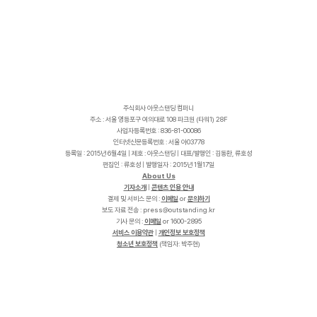
주식회사 아웃스탠딩 컴퍼니
주소 : 서울 영등포구 여의대로 108 파크원 (타워1) 28F
사업자등록번호 : 836-81-00086
인터넷신문등록번호 : 서울 아03778
등록일 : 2015년 6월4일 | 제호 : 아웃스탠딩 | 대표/발행인 : 김동환, 류호성
편집인 : 류호성 | 발행일자 : 2015년 1월17일
About Us
기자소개
|
콘텐츠 인용 안내
결제 및 서비스 문의 :
이메일
or
문의하기
보도 자료 전송 :
p
r
e
s
s
@
o
u
t
s
t
a
n
d
i
n
g
.
k
r
기사 문의 :
이메일
or 1600-2895
서비스 이용약관
|
개인정보 보호정책
청소년 보호정책
(책임자: 박주현)