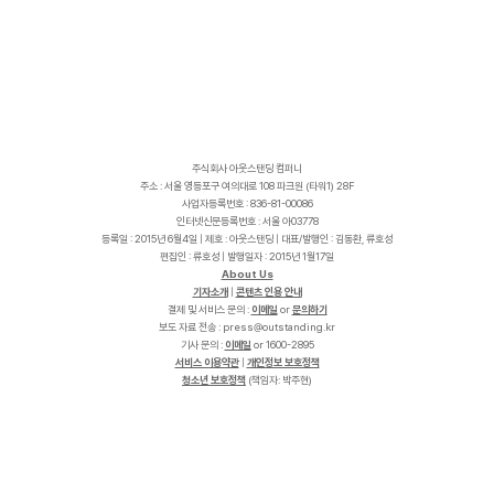
주식회사 아웃스탠딩 컴퍼니
주소 : 서울 영등포구 여의대로 108 파크원 (타워1) 28F
사업자등록번호 : 836-81-00086
인터넷신문등록번호 : 서울 아03778
등록일 : 2015년 6월4일 | 제호 : 아웃스탠딩 | 대표/발행인 : 김동환, 류호성
편집인 : 류호성 | 발행일자 : 2015년 1월17일
About Us
기자소개
|
콘텐츠 인용 안내
결제 및 서비스 문의 :
이메일
or
문의하기
보도 자료 전송 :
p
r
e
s
s
@
o
u
t
s
t
a
n
d
i
n
g
.
k
r
기사 문의 :
이메일
or 1600-2895
서비스 이용약관
|
개인정보 보호정책
청소년 보호정책
(책임자: 박주현)