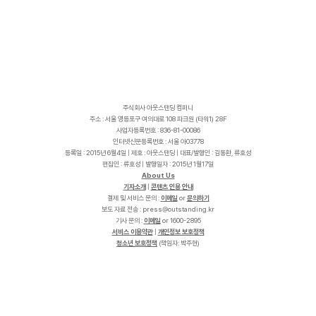
주식회사 아웃스탠딩 컴퍼니
주소 : 서울 영등포구 여의대로 108 파크원 (타워1) 28F
사업자등록번호 : 836-81-00086
인터넷신문등록번호 : 서울 아03778
등록일 : 2015년 6월4일 | 제호 : 아웃스탠딩 | 대표/발행인 : 김동환, 류호성
편집인 : 류호성 | 발행일자 : 2015년 1월17일
About Us
기자소개
|
콘텐츠 인용 안내
결제 및 서비스 문의 :
이메일
or
문의하기
보도 자료 전송 :
p
r
e
s
s
@
o
u
t
s
t
a
n
d
i
n
g
.
k
r
기사 문의 :
이메일
or 1600-2895
서비스 이용약관
|
개인정보 보호정책
청소년 보호정책
(책임자: 박주현)