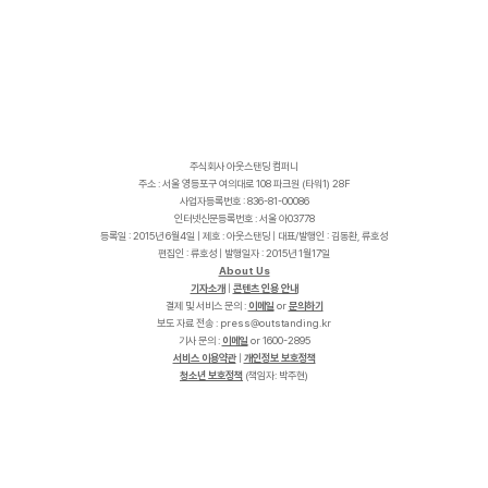
주식회사 아웃스탠딩 컴퍼니
주소 : 서울 영등포구 여의대로 108 파크원 (타워1) 28F
사업자등록번호 : 836-81-00086
인터넷신문등록번호 : 서울 아03778
등록일 : 2015년 6월4일 | 제호 : 아웃스탠딩 | 대표/발행인 : 김동환, 류호성
편집인 : 류호성 | 발행일자 : 2015년 1월17일
About Us
기자소개
|
콘텐츠 인용 안내
결제 및 서비스 문의 :
이메일
or
문의하기
보도 자료 전송 :
p
r
e
s
s
@
o
u
t
s
t
a
n
d
i
n
g
.
k
r
기사 문의 :
이메일
or 1600-2895
서비스 이용약관
|
개인정보 보호정책
청소년 보호정책
(책임자: 박주현)