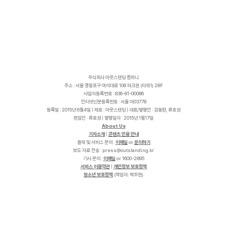
주식회사 아웃스탠딩 컴퍼니
주소 : 서울 영등포구 여의대로 108 파크원 (타워1) 28F
사업자등록번호 : 836-81-00086
인터넷신문등록번호 : 서울 아03778
등록일 : 2015년 6월4일 | 제호 : 아웃스탠딩 | 대표/발행인 : 김동환, 류호성
편집인 : 류호성 | 발행일자 : 2015년 1월17일
About Us
기자소개
|
콘텐츠 인용 안내
결제 및 서비스 문의 :
이메일
or
문의하기
보도 자료 전송 :
p
r
e
s
s
@
o
u
t
s
t
a
n
d
i
n
g
.
k
r
기사 문의 :
이메일
or 1600-2895
서비스 이용약관
|
개인정보 보호정책
청소년 보호정책
(책임자: 박주현)