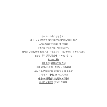
주식회사 아웃스탠딩 컴퍼니
주소 : 서울 영등포구 여의대로 108 파크원 (타워1) 28F
사업자등록번호 : 836-81-00086
인터넷신문등록번호 : 서울 아03778
등록일 : 2015년 6월4일 | 제호 : 아웃스탠딩 | 대표/발행인 : 김동환, 류호성
편집인 : 류호성 | 발행일자 : 2015년 1월17일
About Us
기자소개
|
콘텐츠 인용 안내
결제 및 서비스 문의 :
이메일
or
문의하기
보도 자료 전송 :
p
r
e
s
s
@
o
u
t
s
t
a
n
d
i
n
g
.
k
r
기사 문의 :
이메일
or 1600-2895
서비스 이용약관
|
개인정보 보호정책
청소년 보호정책
(책임자: 박주현)