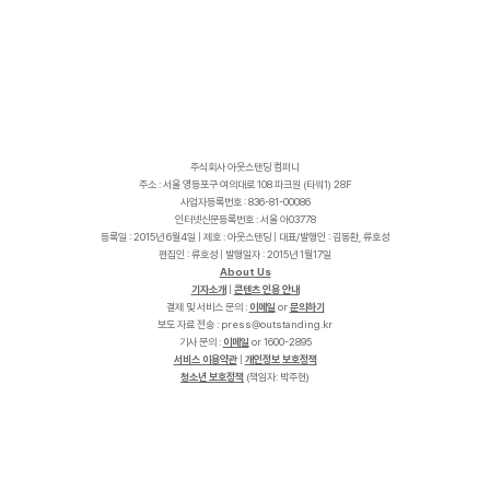
주식회사 아웃스탠딩 컴퍼니
주소 : 서울 영등포구 여의대로 108 파크원 (타워1) 28F
사업자등록번호 : 836-81-00086
인터넷신문등록번호 : 서울 아03778
등록일 : 2015년 6월4일 | 제호 : 아웃스탠딩 | 대표/발행인 : 김동환, 류호성
편집인 : 류호성 | 발행일자 : 2015년 1월17일
About Us
기자소개
|
콘텐츠 인용 안내
결제 및 서비스 문의 :
이메일
or
문의하기
보도 자료 전송 :
p
r
e
s
s
@
o
u
t
s
t
a
n
d
i
n
g
.
k
r
기사 문의 :
이메일
or 1600-2895
서비스 이용약관
|
개인정보 보호정책
청소년 보호정책
(책임자: 박주현)