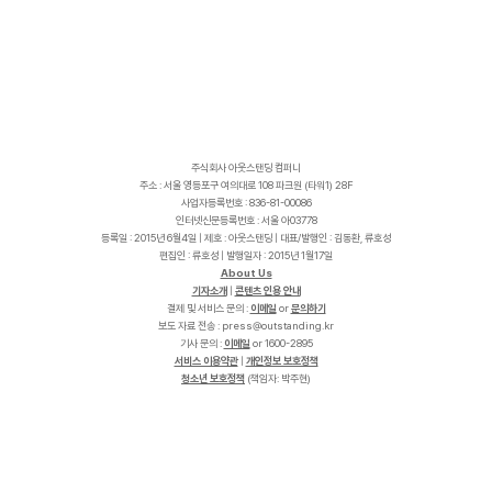
주식회사 아웃스탠딩 컴퍼니
주소 : 서울 영등포구 여의대로 108 파크원 (타워1) 28F
사업자등록번호 : 836-81-00086
인터넷신문등록번호 : 서울 아03778
등록일 : 2015년 6월4일 | 제호 : 아웃스탠딩 | 대표/발행인 : 김동환, 류호성
편집인 : 류호성 | 발행일자 : 2015년 1월17일
About Us
기자소개
|
콘텐츠 인용 안내
결제 및 서비스 문의 :
이메일
or
문의하기
보도 자료 전송 :
p
r
e
s
s
@
o
u
t
s
t
a
n
d
i
n
g
.
k
r
기사 문의 :
이메일
or 1600-2895
서비스 이용약관
|
개인정보 보호정책
청소년 보호정책
(책임자: 박주현)