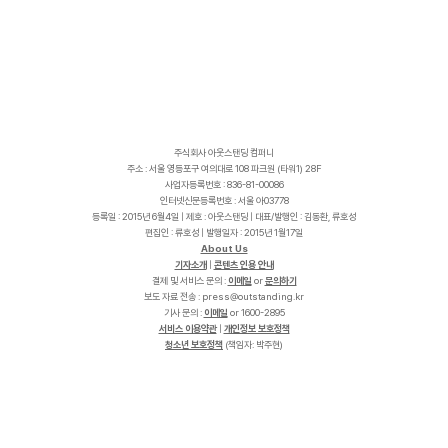
주식회사 아웃스탠딩 컴퍼니
주소 : 서울 영등포구 여의대로 108 파크원 (타워1) 28F
사업자등록번호 : 836-81-00086
인터넷신문등록번호 : 서울 아03778
등록일 : 2015년 6월4일 | 제호 : 아웃스탠딩 | 대표/발행인 : 김동환, 류호성
편집인 : 류호성 | 발행일자 : 2015년 1월17일
About Us
기자소개
|
콘텐츠 인용 안내
결제 및 서비스 문의 :
이메일
or
문의하기
보도 자료 전송 :
p
r
e
s
s
@
o
u
t
s
t
a
n
d
i
n
g
.
k
r
기사 문의 :
이메일
or 1600-2895
서비스 이용약관
|
개인정보 보호정책
청소년 보호정책
(책임자: 박주현)