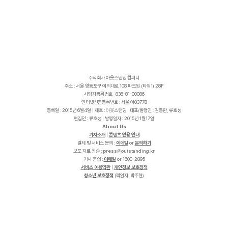
주식회사 아웃스탠딩 컴퍼니
주소 : 서울 영등포구 여의대로 108 파크원 (타워1) 28F
사업자등록번호 : 836-81-00086
인터넷신문등록번호 : 서울 아03778
등록일 : 2015년 6월4일 | 제호 : 아웃스탠딩 | 대표/발행인 : 김동환, 류호성
편집인 : 류호성 | 발행일자 : 2015년 1월17일
About Us
기자소개
|
콘텐츠 인용 안내
결제 및 서비스 문의 :
이메일
or
문의하기
보도 자료 전송 :
p
r
e
s
s
@
o
u
t
s
t
a
n
d
i
n
g
.
k
r
기사 문의 :
이메일
or 1600-2895
서비스 이용약관
|
개인정보 보호정책
청소년 보호정책
(책임자: 박주현)