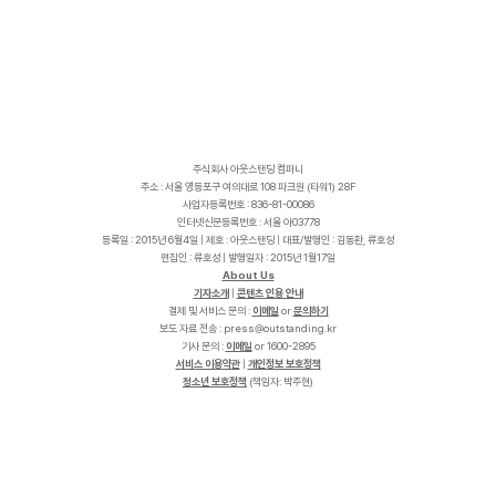
주식회사 아웃스탠딩 컴퍼니
주소 : 서울 영등포구 여의대로 108 파크원 (타워1) 28F
사업자등록번호 : 836-81-00086
인터넷신문등록번호 : 서울 아03778
등록일 : 2015년 6월4일 | 제호 : 아웃스탠딩 | 대표/발행인 : 김동환, 류호성
편집인 : 류호성 | 발행일자 : 2015년 1월17일
About Us
기자소개
|
콘텐츠 인용 안내
결제 및 서비스 문의 :
이메일
or
문의하기
보도 자료 전송 :
p
r
e
s
s
@
o
u
t
s
t
a
n
d
i
n
g
.
k
r
기사 문의 :
이메일
or 1600-2895
서비스 이용약관
|
개인정보 보호정책
청소년 보호정책
(책임자: 박주현)