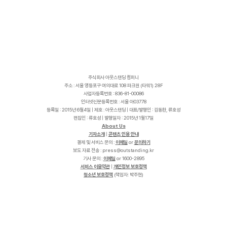
주식회사 아웃스탠딩 컴퍼니
주소 : 서울 영등포구 여의대로 108 파크원 (타워1) 28F
사업자등록번호 : 836-81-00086
인터넷신문등록번호 : 서울 아03778
등록일 : 2015년 6월4일 | 제호 : 아웃스탠딩 | 대표/발행인 : 김동환, 류호성
편집인 : 류호성 | 발행일자 : 2015년 1월17일
About Us
기자소개
|
콘텐츠 인용 안내
결제 및 서비스 문의 :
이메일
or
문의하기
보도 자료 전송 :
p
r
e
s
s
@
o
u
t
s
t
a
n
d
i
n
g
.
k
r
기사 문의 :
이메일
or 1600-2895
서비스 이용약관
|
개인정보 보호정책
청소년 보호정책
(책임자: 박주현)