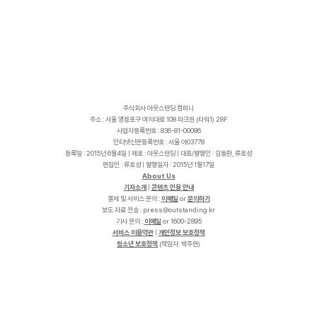
주식회사 아웃스탠딩 컴퍼니
주소 : 서울 영등포구 여의대로 108 파크원 (타워1) 28F
사업자등록번호 : 836-81-00086
인터넷신문등록번호 : 서울 아03778
등록일 : 2015년 6월4일 | 제호 : 아웃스탠딩 | 대표/발행인 : 김동환, 류호성
편집인 : 류호성 | 발행일자 : 2015년 1월17일
About Us
기자소개
|
콘텐츠 인용 안내
결제 및 서비스 문의 :
이메일
or
문의하기
보도 자료 전송 :
p
r
e
s
s
@
o
u
t
s
t
a
n
d
i
n
g
.
k
r
기사 문의 :
이메일
or 1600-2895
서비스 이용약관
|
개인정보 보호정책
청소년 보호정책
(책임자: 박주현)