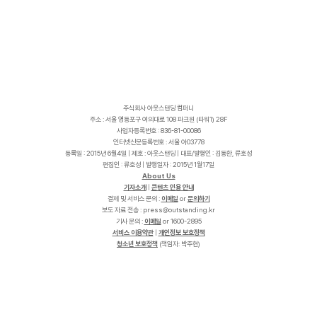
주식회사 아웃스탠딩 컴퍼니
주소 : 서울 영등포구 여의대로 108 파크원 (타워1) 28F
사업자등록번호 : 836-81-00086
인터넷신문등록번호 : 서울 아03778
등록일 : 2015년 6월4일 | 제호 : 아웃스탠딩 | 대표/발행인 : 김동환, 류호성
편집인 : 류호성 | 발행일자 : 2015년 1월17일
About Us
기자소개
|
콘텐츠 인용 안내
결제 및 서비스 문의 :
이메일
or
문의하기
보도 자료 전송 :
p
r
e
s
s
@
o
u
t
s
t
a
n
d
i
n
g
.
k
r
기사 문의 :
이메일
or 1600-2895
서비스 이용약관
|
개인정보 보호정책
청소년 보호정책
(책임자: 박주현)