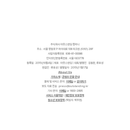
주식회사 아웃스탠딩 컴퍼니
주소 : 서울 영등포구 여의대로 108 파크원 (타워1) 28F
사업자등록번호 : 836-81-00086
인터넷신문등록번호 : 서울 아03778
등록일 : 2015년 6월4일 | 제호 : 아웃스탠딩 | 대표/발행인 : 김동환, 류호성
편집인 : 류호성 | 발행일자 : 2015년 1월17일
About Us
기자소개
|
콘텐츠 인용 안내
결제 및 서비스 문의 :
이메일
or
문의하기
보도 자료 전송 :
p
r
e
s
s
@
o
u
t
s
t
a
n
d
i
n
g
.
k
r
기사 문의 :
이메일
or 1600-2895
서비스 이용약관
|
개인정보 보호정책
청소년 보호정책
(책임자: 박주현)