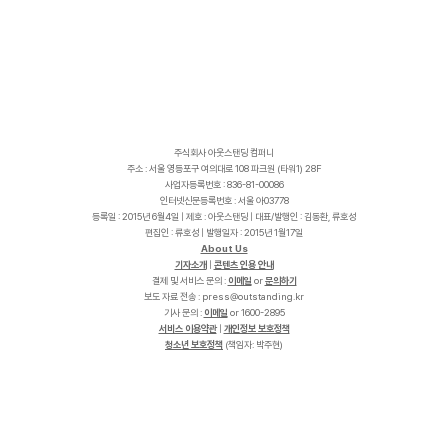
주식회사 아웃스탠딩 컴퍼니
주소 : 서울 영등포구 여의대로 108 파크원 (타워1) 28F
사업자등록번호 : 836-81-00086
인터넷신문등록번호 : 서울 아03778
등록일 : 2015년 6월4일 | 제호 : 아웃스탠딩 | 대표/발행인 : 김동환, 류호성
편집인 : 류호성 | 발행일자 : 2015년 1월17일
About Us
기자소개
|
콘텐츠 인용 안내
결제 및 서비스 문의 :
이메일
or
문의하기
보도 자료 전송 :
p
r
e
s
s
@
o
u
t
s
t
a
n
d
i
n
g
.
k
r
기사 문의 :
이메일
or 1600-2895
서비스 이용약관
|
개인정보 보호정책
청소년 보호정책
(책임자: 박주현)