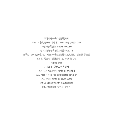
주식회사 아웃스탠딩 컴퍼니
주소 : 서울 영등포구 여의대로 108 파크원 (타워1) 28F
사업자등록번호 : 836-81-00086
인터넷신문등록번호 : 서울 아03778
등록일 : 2015년 6월4일 | 제호 : 아웃스탠딩 | 대표/발행인 : 김동환, 류호성
편집인 : 류호성 | 발행일자 : 2015년 1월17일
About Us
기자소개
|
콘텐츠 인용 안내
결제 및 서비스 문의 :
이메일
or
문의하기
보도 자료 전송 :
p
r
e
s
s
@
o
u
t
s
t
a
n
d
i
n
g
.
k
r
기사 문의 :
이메일
or 1600-2895
서비스 이용약관
|
개인정보 보호정책
청소년 보호정책
(책임자: 박주현)