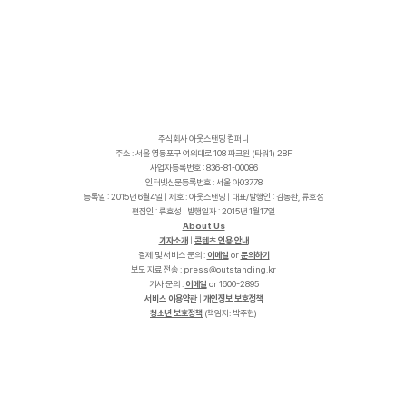
주식회사 아웃스탠딩 컴퍼니
주소 : 서울 영등포구 여의대로 108 파크원 (타워1) 28F
사업자등록번호 : 836-81-00086
인터넷신문등록번호 : 서울 아03778
등록일 : 2015년 6월4일 | 제호 : 아웃스탠딩 | 대표/발행인 : 김동환, 류호성
편집인 : 류호성 | 발행일자 : 2015년 1월17일
About Us
기자소개
|
콘텐츠 인용 안내
결제 및 서비스 문의 :
이메일
or
문의하기
보도 자료 전송 :
p
r
e
s
s
@
o
u
t
s
t
a
n
d
i
n
g
.
k
r
기사 문의 :
이메일
or 1600-2895
서비스 이용약관
|
개인정보 보호정책
청소년 보호정책
(책임자: 박주현)