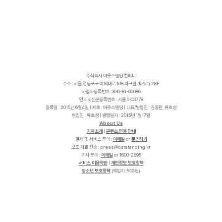
주식회사 아웃스탠딩 컴퍼니
주소 : 서울 영등포구 여의대로 108 파크원 (타워1) 28F
사업자등록번호 : 836-81-00086
인터넷신문등록번호 : 서울 아03778
등록일 : 2015년 6월4일 | 제호 : 아웃스탠딩 | 대표/발행인 : 김동환, 류호성
편집인 : 류호성 | 발행일자 : 2015년 1월17일
About Us
기자소개
|
콘텐츠 인용 안내
결제 및 서비스 문의 :
이메일
or
문의하기
보도 자료 전송 :
p
r
e
s
s
@
o
u
t
s
t
a
n
d
i
n
g
.
k
r
기사 문의 :
이메일
or 1600-2895
서비스 이용약관
|
개인정보 보호정책
청소년 보호정책
(책임자: 박주현)