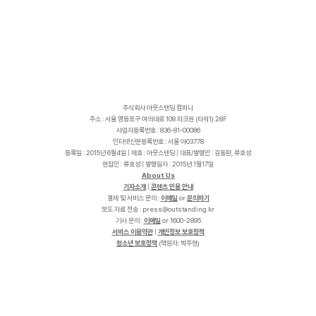
주식회사 아웃스탠딩 컴퍼니
주소 : 서울 영등포구 여의대로 108 파크원 (타워1) 28F
사업자등록번호 : 836-81-00086
인터넷신문등록번호 : 서울 아03778
등록일 : 2015년 6월4일 | 제호 : 아웃스탠딩 | 대표/발행인 : 김동환, 류호성
편집인 : 류호성 | 발행일자 : 2015년 1월17일
About Us
기자소개
|
콘텐츠 인용 안내
결제 및 서비스 문의 :
이메일
or
문의하기
보도 자료 전송 :
p
r
e
s
s
@
o
u
t
s
t
a
n
d
i
n
g
.
k
r
기사 문의 :
이메일
or 1600-2895
서비스 이용약관
|
개인정보 보호정책
청소년 보호정책
(책임자: 박주현)