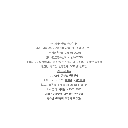
주식회사 아웃스탠딩 컴퍼니
주소 : 서울 영등포구 여의대로 108 파크원 (타워1) 28F
사업자등록번호 : 836-81-00086
인터넷신문등록번호 : 서울 아03778
등록일 : 2015년 6월4일 | 제호 : 아웃스탠딩 | 대표/발행인 : 김동환, 류호성
편집인 : 류호성 | 발행일자 : 2015년 1월17일
About Us
기자소개
|
콘텐츠 인용 안내
결제 및 서비스 문의 :
이메일
or
문의하기
보도 자료 전송 :
p
r
e
s
s
@
o
u
t
s
t
a
n
d
i
n
g
.
k
r
기사 문의 :
이메일
or 1600-2895
서비스 이용약관
|
개인정보 보호정책
청소년 보호정책
(책임자: 박주현)