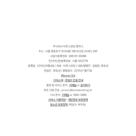
주식회사 아웃스탠딩 컴퍼니
주소 : 서울 영등포구 여의대로 108 파크원 (타워1) 28F
사업자등록번호 : 836-81-00086
인터넷신문등록번호 : 서울 아03778
등록일 : 2015년 6월4일 | 제호 : 아웃스탠딩 | 대표/발행인 : 김동환, 류호성
편집인 : 류호성 | 발행일자 : 2015년 1월17일
About Us
기자소개
|
콘텐츠 인용 안내
결제 및 서비스 문의 :
이메일
or
문의하기
보도 자료 전송 :
p
r
e
s
s
@
o
u
t
s
t
a
n
d
i
n
g
.
k
r
기사 문의 :
이메일
or 1600-2895
서비스 이용약관
|
개인정보 보호정책
청소년 보호정책
(책임자: 박주현)