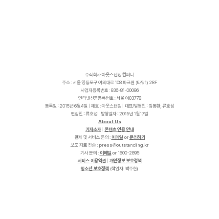
주식회사 아웃스탠딩 컴퍼니
주소 : 서울 영등포구 여의대로 108 파크원 (타워1) 28F
사업자등록번호 : 836-81-00086
인터넷신문등록번호 : 서울 아03778
등록일 : 2015년 6월4일 | 제호 : 아웃스탠딩 | 대표/발행인 : 김동환, 류호성
편집인 : 류호성 | 발행일자 : 2015년 1월17일
About Us
기자소개
|
콘텐츠 인용 안내
결제 및 서비스 문의 :
이메일
or
문의하기
보도 자료 전송 :
p
r
e
s
s
@
o
u
t
s
t
a
n
d
i
n
g
.
k
r
기사 문의 :
이메일
or 1600-2895
서비스 이용약관
|
개인정보 보호정책
청소년 보호정책
(책임자: 박주현)