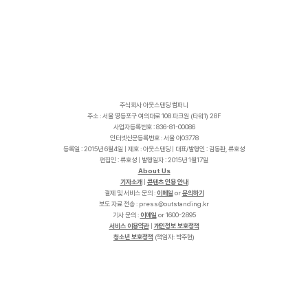
주식회사 아웃스탠딩 컴퍼니
주소 : 서울 영등포구 여의대로 108 파크원 (타워1) 28F
사업자등록번호 : 836-81-00086
인터넷신문등록번호 : 서울 아03778
등록일 : 2015년 6월4일 | 제호 : 아웃스탠딩 | 대표/발행인 : 김동환, 류호성
편집인 : 류호성 | 발행일자 : 2015년 1월17일
About Us
기자소개
|
콘텐츠 인용 안내
결제 및 서비스 문의 :
이메일
or
문의하기
보도 자료 전송 :
p
r
e
s
s
@
o
u
t
s
t
a
n
d
i
n
g
.
k
r
기사 문의 :
이메일
or 1600-2895
서비스 이용약관
|
개인정보 보호정책
청소년 보호정책
(책임자: 박주현)