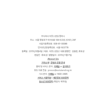
주식회사 아웃스탠딩 컴퍼니
주소 : 서울 영등포구 여의대로 108 파크원 (타워1) 28F
사업자등록번호 : 836-81-00086
인터넷신문등록번호 : 서울 아03778
등록일 : 2015년 6월4일 | 제호 : 아웃스탠딩 | 대표/발행인 : 김동환, 류호성
편집인 : 류호성 | 발행일자 : 2015년 1월17일
About Us
기자소개
|
콘텐츠 인용 안내
결제 및 서비스 문의 :
이메일
or
문의하기
보도 자료 전송 :
p
r
e
s
s
@
o
u
t
s
t
a
n
d
i
n
g
.
k
r
기사 문의 :
이메일
or 1600-2895
서비스 이용약관
|
개인정보 보호정책
청소년 보호정책
(책임자: 박주현)