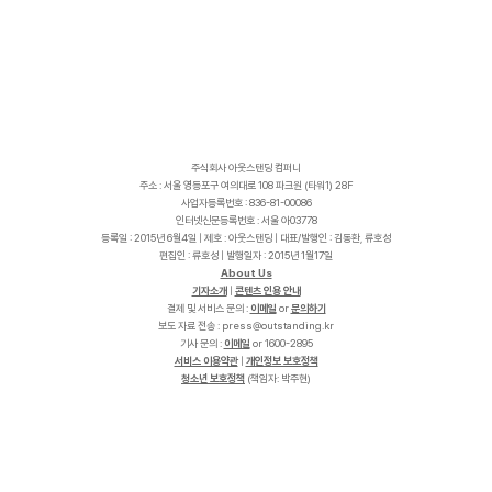
주식회사 아웃스탠딩 컴퍼니
주소 : 서울 영등포구 여의대로 108 파크원 (타워1) 28F
사업자등록번호 : 836-81-00086
인터넷신문등록번호 : 서울 아03778
등록일 : 2015년 6월4일 | 제호 : 아웃스탠딩 | 대표/발행인 : 김동환, 류호성
편집인 : 류호성 | 발행일자 : 2015년 1월17일
About Us
기자소개
|
콘텐츠 인용 안내
결제 및 서비스 문의 :
이메일
or
문의하기
보도 자료 전송 :
p
r
e
s
s
@
o
u
t
s
t
a
n
d
i
n
g
.
k
r
기사 문의 :
이메일
or 1600-2895
서비스 이용약관
|
개인정보 보호정책
청소년 보호정책
(책임자: 박주현)