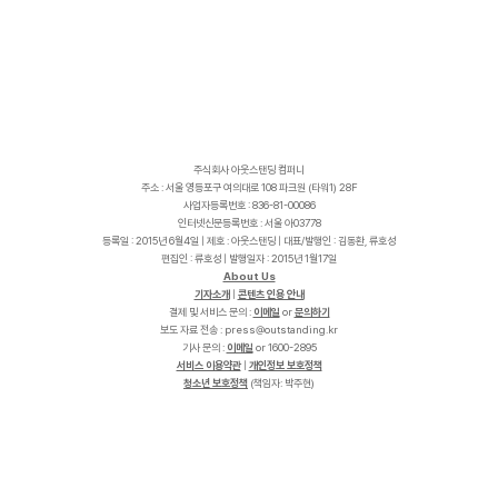
주식회사 아웃스탠딩 컴퍼니
주소 : 서울 영등포구 여의대로 108 파크원 (타워1) 28F
사업자등록번호 : 836-81-00086
인터넷신문등록번호 : 서울 아03778
등록일 : 2015년 6월4일 | 제호 : 아웃스탠딩 | 대표/발행인 : 김동환, 류호성
편집인 : 류호성 | 발행일자 : 2015년 1월17일
About Us
기자소개
|
콘텐츠 인용 안내
결제 및 서비스 문의 :
이메일
or
문의하기
보도 자료 전송 :
p
r
e
s
s
@
o
u
t
s
t
a
n
d
i
n
g
.
k
r
기사 문의 :
이메일
or 1600-2895
서비스 이용약관
|
개인정보 보호정책
청소년 보호정책
(책임자: 박주현)