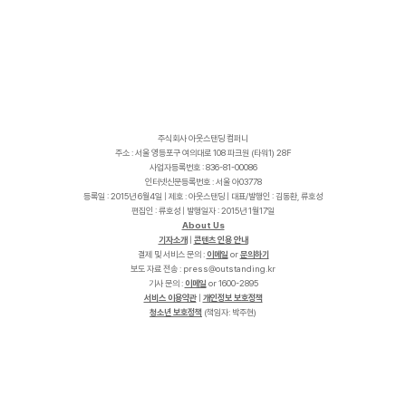
주식회사 아웃스탠딩 컴퍼니
주소 : 서울 영등포구 여의대로 108 파크원 (타워1) 28F
사업자등록번호 : 836-81-00086
인터넷신문등록번호 : 서울 아03778
등록일 : 2015년 6월4일 | 제호 : 아웃스탠딩 | 대표/발행인 : 김동환, 류호성
편집인 : 류호성 | 발행일자 : 2015년 1월17일
About Us
기자소개
|
콘텐츠 인용 안내
결제 및 서비스 문의 :
이메일
or
문의하기
보도 자료 전송 :
p
r
e
s
s
@
o
u
t
s
t
a
n
d
i
n
g
.
k
r
기사 문의 :
이메일
or 1600-2895
서비스 이용약관
|
개인정보 보호정책
청소년 보호정책
(책임자: 박주현)