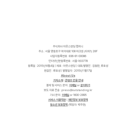
주식회사 아웃스탠딩 컴퍼니
주소 : 서울 영등포구 여의대로 108 파크원 (타워1) 28F
사업자등록번호 : 836-81-00086
인터넷신문등록번호 : 서울 아03778
등록일 : 2015년 6월4일 | 제호 : 아웃스탠딩 | 대표/발행인 : 김동환, 류호성
편집인 : 류호성 | 발행일자 : 2015년 1월17일
About Us
기자소개
|
콘텐츠 인용 안내
결제 및 서비스 문의 :
이메일
or
문의하기
보도 자료 전송 :
p
r
e
s
s
@
o
u
t
s
t
a
n
d
i
n
g
.
k
r
기사 문의 :
이메일
or 1600-2895
서비스 이용약관
|
개인정보 보호정책
청소년 보호정책
(책임자: 박주현)