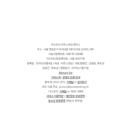
주식회사 아웃스탠딩 컴퍼니
주소 : 서울 영등포구 여의대로 108 파크원 (타워1) 28F
사업자등록번호 : 836-81-00086
인터넷신문등록번호 : 서울 아03778
등록일 : 2015년 6월4일 | 제호 : 아웃스탠딩 | 대표/발행인 : 김동환, 류호성
편집인 : 류호성 | 발행일자 : 2015년 1월17일
About Us
기자소개
|
콘텐츠 인용 안내
결제 및 서비스 문의 :
이메일
or
문의하기
보도 자료 전송 :
p
r
e
s
s
@
o
u
t
s
t
a
n
d
i
n
g
.
k
r
기사 문의 :
이메일
or 1600-2895
서비스 이용약관
|
개인정보 보호정책
청소년 보호정책
(책임자: 박주현)