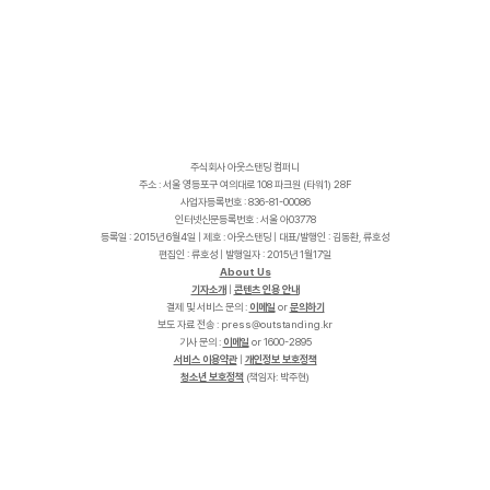
주식회사 아웃스탠딩 컴퍼니
주소 : 서울 영등포구 여의대로 108 파크원 (타워1) 28F
사업자등록번호 : 836-81-00086
인터넷신문등록번호 : 서울 아03778
등록일 : 2015년 6월4일 | 제호 : 아웃스탠딩 | 대표/발행인 : 김동환, 류호성
편집인 : 류호성 | 발행일자 : 2015년 1월17일
About Us
기자소개
|
콘텐츠 인용 안내
결제 및 서비스 문의 :
이메일
or
문의하기
보도 자료 전송 :
p
r
e
s
s
@
o
u
t
s
t
a
n
d
i
n
g
.
k
r
기사 문의 :
이메일
or 1600-2895
서비스 이용약관
|
개인정보 보호정책
청소년 보호정책
(책임자: 박주현)