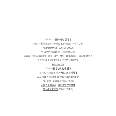
주식회사 아웃스탠딩 컴퍼니
주소 : 서울 영등포구 여의대로 108 파크원 (타워1) 28F
사업자등록번호 : 836-81-00086
인터넷신문등록번호 : 서울 아03778
등록일 : 2015년 6월4일 | 제호 : 아웃스탠딩 | 대표/발행인 : 김동환, 류호성
편집인 : 류호성 | 발행일자 : 2015년 1월17일
About Us
기자소개
|
콘텐츠 인용 안내
결제 및 서비스 문의 :
이메일
or
문의하기
보도 자료 전송 :
p
r
e
s
s
@
o
u
t
s
t
a
n
d
i
n
g
.
k
r
기사 문의 :
이메일
or 1600-2895
서비스 이용약관
|
개인정보 보호정책
청소년 보호정책
(책임자: 박주현)