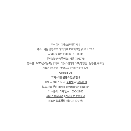
주식회사 아웃스탠딩 컴퍼니
주소 : 서울 영등포구 여의대로 108 파크원 (타워1) 28F
사업자등록번호 : 836-81-00086
인터넷신문등록번호 : 서울 아03778
등록일 : 2015년 6월4일 | 제호 : 아웃스탠딩 | 대표/발행인 : 김동환, 류호성
편집인 : 류호성 | 발행일자 : 2015년 1월17일
About Us
기자소개
|
콘텐츠 인용 안내
결제 및 서비스 문의 :
이메일
or
문의하기
보도 자료 전송 :
p
r
e
s
s
@
o
u
t
s
t
a
n
d
i
n
g
.
k
r
기사 문의 :
이메일
or 1600-2895
서비스 이용약관
|
개인정보 보호정책
청소년 보호정책
(책임자: 박주현)