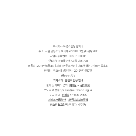
주식회사 아웃스탠딩 컴퍼니
주소 : 서울 영등포구 여의대로 108 파크원 (타워1) 28F
사업자등록번호 : 836-81-00086
인터넷신문등록번호 : 서울 아03778
등록일 : 2015년 6월4일 | 제호 : 아웃스탠딩 | 대표/발행인 : 김동환, 류호성
편집인 : 류호성 | 발행일자 : 2015년 1월17일
About Us
기자소개
|
콘텐츠 인용 안내
결제 및 서비스 문의 :
이메일
or
문의하기
보도 자료 전송 :
p
r
e
s
s
@
o
u
t
s
t
a
n
d
i
n
g
.
k
r
기사 문의 :
이메일
or 1600-2895
서비스 이용약관
|
개인정보 보호정책
청소년 보호정책
(책임자: 박주현)