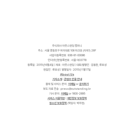
주식회사 아웃스탠딩 컴퍼니
주소 : 서울 영등포구 여의대로 108 파크원 (타워1) 28F
사업자등록번호 : 836-81-00086
인터넷신문등록번호 : 서울 아03778
등록일 : 2015년 6월4일 | 제호 : 아웃스탠딩 | 대표/발행인 : 김동환, 류호성
편집인 : 류호성 | 발행일자 : 2015년 1월17일
About Us
기자소개
|
콘텐츠 인용 안내
결제 및 서비스 문의 :
이메일
or
문의하기
보도 자료 전송 :
p
r
e
s
s
@
o
u
t
s
t
a
n
d
i
n
g
.
k
r
기사 문의 :
이메일
or 1600-2895
서비스 이용약관
|
개인정보 보호정책
청소년 보호정책
(책임자: 박주현)