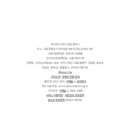
주식회사 아웃스탠딩 컴퍼니
주소 : 서울 영등포구 여의대로 108 파크원 (타워1) 28F
사업자등록번호 : 836-81-00086
인터넷신문등록번호 : 서울 아03778
등록일 : 2015년 6월4일 | 제호 : 아웃스탠딩 | 대표/발행인 : 김동환, 류호성
편집인 : 류호성 | 발행일자 : 2015년 1월17일
About Us
기자소개
|
콘텐츠 인용 안내
결제 및 서비스 문의 :
이메일
or
문의하기
보도 자료 전송 :
p
r
e
s
s
@
o
u
t
s
t
a
n
d
i
n
g
.
k
r
기사 문의 :
이메일
or 1600-2895
서비스 이용약관
|
개인정보 보호정책
청소년 보호정책
(책임자: 박주현)