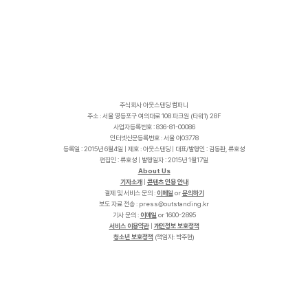
주식회사 아웃스탠딩 컴퍼니
주소 : 서울 영등포구 여의대로 108 파크원 (타워1) 28F
사업자등록번호 : 836-81-00086
인터넷신문등록번호 : 서울 아03778
등록일 : 2015년 6월4일 | 제호 : 아웃스탠딩 | 대표/발행인 : 김동환, 류호성
편집인 : 류호성 | 발행일자 : 2015년 1월17일
About Us
기자소개
|
콘텐츠 인용 안내
결제 및 서비스 문의 :
이메일
or
문의하기
보도 자료 전송 :
p
r
e
s
s
@
o
u
t
s
t
a
n
d
i
n
g
.
k
r
기사 문의 :
이메일
or 1600-2895
서비스 이용약관
|
개인정보 보호정책
청소년 보호정책
(책임자: 박주현)