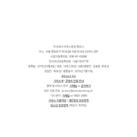
주식회사 아웃스탠딩 컴퍼니
주소 : 서울 영등포구 여의대로 108 파크원 (타워1) 28F
사업자등록번호 : 836-81-00086
인터넷신문등록번호 : 서울 아03778
등록일 : 2015년 6월4일 | 제호 : 아웃스탠딩 | 대표/발행인 : 김동환, 류호성
편집인 : 류호성 | 발행일자 : 2015년 1월17일
About Us
기자소개
|
콘텐츠 인용 안내
결제 및 서비스 문의 :
이메일
or
문의하기
보도 자료 전송 :
p
r
e
s
s
@
o
u
t
s
t
a
n
d
i
n
g
.
k
r
기사 문의 :
이메일
or 1600-2895
서비스 이용약관
|
개인정보 보호정책
청소년 보호정책
(책임자: 박주현)