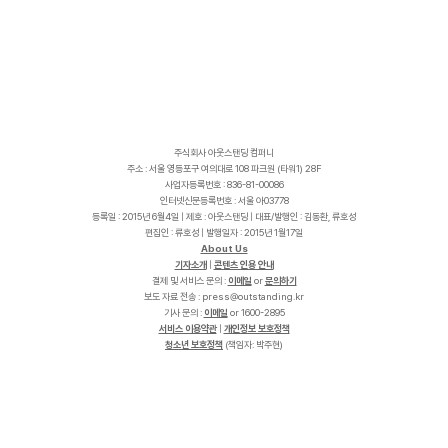
주식회사 아웃스탠딩 컴퍼니
주소 : 서울 영등포구 여의대로 108 파크원 (타워1) 28F
사업자등록번호 : 836-81-00086
인터넷신문등록번호 : 서울 아03778
등록일 : 2015년 6월4일 | 제호 : 아웃스탠딩 | 대표/발행인 : 김동환, 류호성
편집인 : 류호성 | 발행일자 : 2015년 1월17일
About Us
기자소개
|
콘텐츠 인용 안내
결제 및 서비스 문의 :
이메일
or
문의하기
보도 자료 전송 :
p
r
e
s
s
@
o
u
t
s
t
a
n
d
i
n
g
.
k
r
기사 문의 :
이메일
or 1600-2895
서비스 이용약관
|
개인정보 보호정책
청소년 보호정책
(책임자: 박주현)