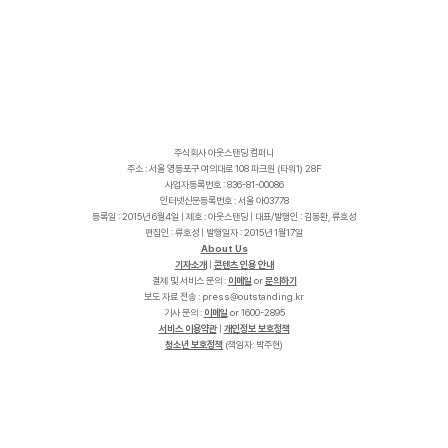
주식회사 아웃스탠딩 컴퍼니
주소 : 서울 영등포구 여의대로 108 파크원 (타워1) 28F
사업자등록번호 : 836-81-00086
인터넷신문등록번호 : 서울 아03778
등록일 : 2015년 6월4일 | 제호 : 아웃스탠딩 | 대표/발행인 : 김동환, 류호성
편집인 : 류호성 | 발행일자 : 2015년 1월17일
About Us
기자소개
|
콘텐츠 인용 안내
결제 및 서비스 문의 :
이메일
or
문의하기
보도 자료 전송 :
p
r
e
s
s
@
o
u
t
s
t
a
n
d
i
n
g
.
k
r
기사 문의 :
이메일
or 1600-2895
서비스 이용약관
|
개인정보 보호정책
청소년 보호정책
(책임자: 박주현)