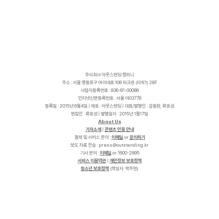
주식회사 아웃스탠딩 컴퍼니
주소 : 서울 영등포구 여의대로 108 파크원 (타워1) 28F
사업자등록번호 : 836-81-00086
인터넷신문등록번호 : 서울 아03778
등록일 : 2015년 6월4일 | 제호 : 아웃스탠딩 | 대표/발행인 : 김동환, 류호성
편집인 : 류호성 | 발행일자 : 2015년 1월17일
About Us
기자소개
|
콘텐츠 인용 안내
결제 및 서비스 문의 :
이메일
or
문의하기
보도 자료 전송 :
p
r
e
s
s
@
o
u
t
s
t
a
n
d
i
n
g
.
k
r
기사 문의 :
이메일
or 1600-2895
서비스 이용약관
|
개인정보 보호정책
청소년 보호정책
(책임자: 박주현)