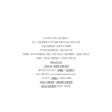
주식회사 아웃스탠딩 컴퍼니
주소 : 서울 영등포구 여의대로 108 파크원 (타워1) 28F
사업자등록번호 : 836-81-00086
인터넷신문등록번호 : 서울 아03778
등록일 : 2015년 6월4일 | 제호 : 아웃스탠딩 | 대표/발행인 : 김동환, 류호성
편집인 : 류호성 | 발행일자 : 2015년 1월17일
About Us
기자소개
|
콘텐츠 인용 안내
결제 및 서비스 문의 :
이메일
or
문의하기
보도 자료 전송 :
p
r
e
s
s
@
o
u
t
s
t
a
n
d
i
n
g
.
k
r
기사 문의 :
이메일
or 1600-2895
서비스 이용약관
|
개인정보 보호정책
청소년 보호정책
(책임자: 박주현)