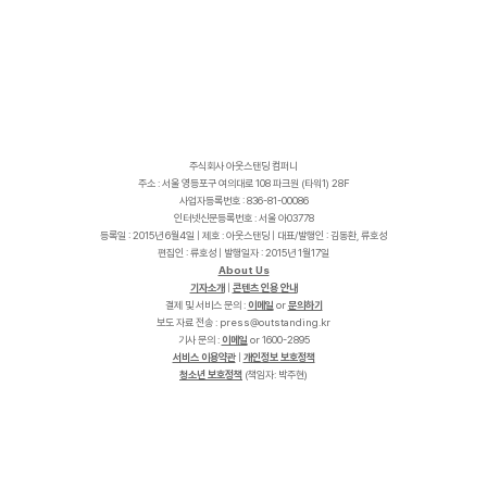
주식회사 아웃스탠딩 컴퍼니
주소 : 서울 영등포구 여의대로 108 파크원 (타워1) 28F
사업자등록번호 : 836-81-00086
인터넷신문등록번호 : 서울 아03778
등록일 : 2015년 6월4일 | 제호 : 아웃스탠딩 | 대표/발행인 : 김동환, 류호성
편집인 : 류호성 | 발행일자 : 2015년 1월17일
About Us
기자소개
|
콘텐츠 인용 안내
결제 및 서비스 문의 :
이메일
or
문의하기
보도 자료 전송 :
p
r
e
s
s
@
o
u
t
s
t
a
n
d
i
n
g
.
k
r
기사 문의 :
이메일
or 1600-2895
서비스 이용약관
|
개인정보 보호정책
청소년 보호정책
(책임자: 박주현)